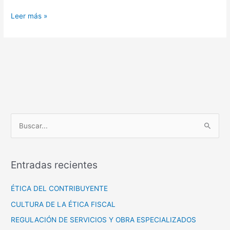
Leer más »
B
u
s
Entradas recientes
c
a
ÉTICA DEL CONTRIBUYENTE
r
CULTURA DE LA ÉTICA FISCAL
p
REGULACIÓN DE SERVICIOS Y OBRA ESPECIALIZADOS
o