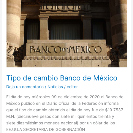
Tipo
de
cambio
Banco
de
México
Tipo de cambio Banco de México
Deja un comentario
/
Noticias
/
editor
El día de hoy miércoles 09 de diciembre de 2020 el Banco de
México publicó en el Diario Oficial de la Federación informa
que el tipo de cambio obtenido el día de hoy fue de $19.7537
M.N. (diecinueve pesos con siete mil quinientos treinta y
siete diezmilésimos moneda nacional) por un dólar de los
EE.UU.A SECRETARIA DE GOBERNACIÓN