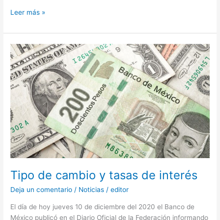
Leer más »
Tipo
de
cambio
y
tasas
de
interés
Tipo de cambio y tasas de interés
Deja un comentario
/
Noticias
/
editor
El día de hoy jueves 10 de diciembre del 2020 el Banco de
México publicó en el Diario Oficial de la Federación informando