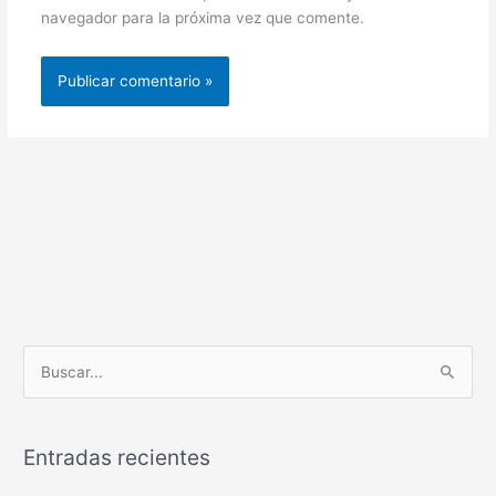
navegador para la próxima vez que comente.
B
u
s
Entradas recientes
c