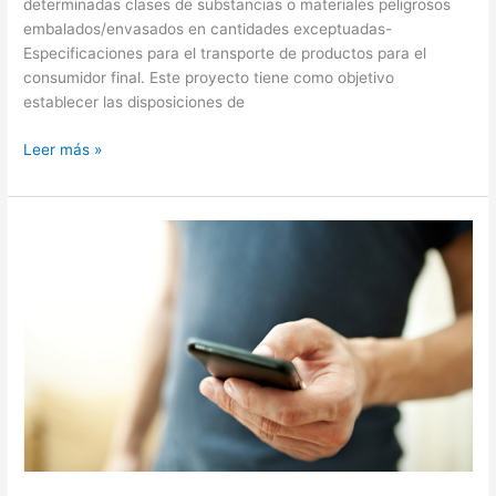
determinadas clases de substancias o materiales peligrosos
embalados/envasados en cantidades exceptuadas-
Especificaciones para el transporte de productos para el
consumidor final. Este proyecto tiene como objetivo
establecer las disposiciones de
Leer más »
Se
aprueba
reforma
a
Ley
Federal
de
Telecomunicaciones
y
Radiodifusión