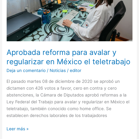
y
regularizar
en
México
el
teletrabajo
Aprobada reforma para avalar y
regularizar en México el teletrabajo
Deja un comentario
/
Noticias
/
editor
El pasado martes 08 de diciembre de 2020 se aprobó un
dictamen con 426 votos a favor, cero en contra y cero
abstenciones, la Cámara de Diputados aprobó reformas a la
Ley Federal del Trabajo para avalar y regularizar en México el
teletrabajo, también conocido como home office. Se
establecen derechos laborales de los trabajadores
Leer más »