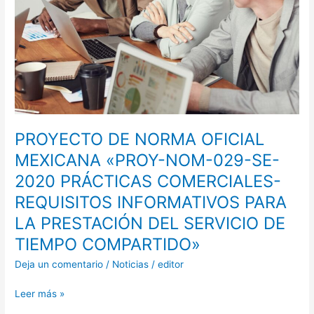
COMERCIALES-
REQUISITOS
INFORMATIVOS
PARA
LA
PRESTACIÓN
DEL
SERVICIO
DE
PROYECTO DE NORMA OFICIAL
TIEMPO
MEXICANA «PROY-NOM-029-SE-
COMPARTIDO»
2020 PRÁCTICAS COMERCIALES-
REQUISITOS INFORMATIVOS PARA
LA PRESTACIÓN DEL SERVICIO DE
TIEMPO COMPARTIDO»
Deja un comentario
/
Noticias
/
editor
Leer más »