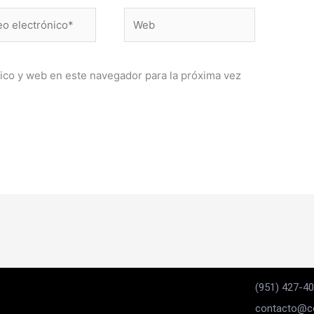
Web
ónico*
ico y web en este navegador para la próxima vez
(951) 427-4
contacto@co