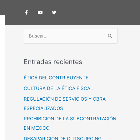
F
Y
T
a
o
w
c
u
i
e
t
t
b
u
t
o
b
e
o
e
r
B
k
-
u
f
s
Entradas recientes
c
a
ÉTICA DEL CONTRIBUYENTE
r
CULTURA DE LA ÉTICA FISCAL
p
REGULACIÓN DE SERVICIOS Y OBRA
o
ESPECIALIZADOS
r
PROHIBICIÓN DE LA SUBCONTRATACIÓN
:
EN MÉXICO
DESAPARICIÓN DE OUTSOURCING